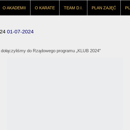
O AKADEMII
O KARATE
TEAM D.I.
PLAN ZAJĘĆ
P
024
01-07-2024
a dołączyliśmy do Rządowego programu „KLUB 2024”