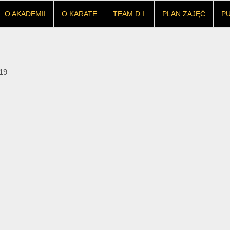
O AKADEMII
O KARATE
TEAM D.I.
PLAN ZAJĘĆ
P
19